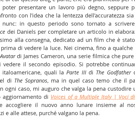
 poter presentare un lavoro più degno, seppure pi
fronto con l’idea che la lentezza dell’accuratezza sia p
et nunc: in questo periodo sono tornato a scrivere
nce
 dei Daniels per completare un articolo in elabora
simo alla consegna, dedicato ad un film che è stato 
i prima di vedere la luce. Nei cinema, fino a qualche 
Avatar 
di James Cameron, una serie filmica che pure h
i vedere il secondo episodio. Si potrebbe continuar
 italoamericane, quali la 
Parte III 
di 
The Godfather 
el di 
The
Sopranos
, ma in quel caso temo che il pa
In ogni caso, mi auguro che valga la pena custodire un
o aggiornamento di 
Voices of a Multiple Italy | Voci d
e accogliere il nuovo anno lunare insieme al nost
zi e alle attese, purché valgano la pena.