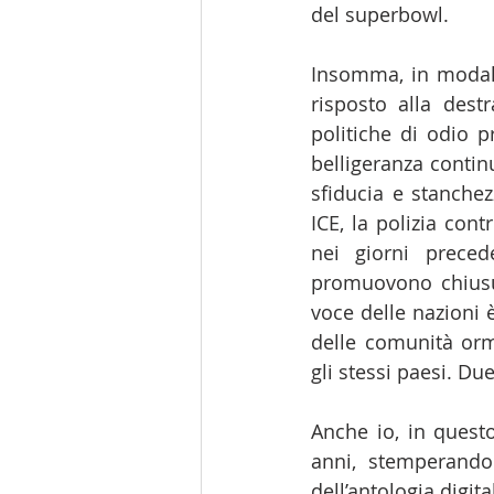
del superbowl.
Insomma, in modalit
risposto alla des
politiche di odio 
belligeranza contin
sfiducia e stanche
ICE, la polizia con
nei giorni precede
promuovono chiusur
voce delle nazioni è
delle comunità orm
gli stessi paesi. D
Anche io, in questo
anni, stemperando
dell’antologia digita