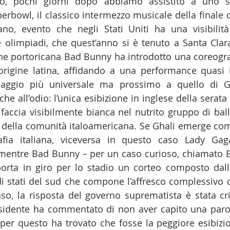
o, pochi giorni dopo abbiamo assistito a uno sc
perbowl, il classico intermezzo musicale della finale 
ano, evento che negli Stati Uniti ha una visibilità
e olimpiadi, che quest’anno si è tenuto a Santa Clara,
igine portoricana Bad Bunny ha introdotto una coreogra
 origine latina, affidando a una performance quasi 
ggio più universale ma prossimo a quello di Gha
he all’odio: l’unica esibizione in inglese della serata 
faccia visibilmente bianca nel nutrito gruppo di balle
 della comunità italoamericana. Se Ghali emerge com
afia italiana, viceversa in questo caso Lady Gaga
 mentre Bad Bunny – per un caso curioso, chiamato B
orta in giro per lo stadio un corteo composto dall
 stati del sud che compone l’affresco complessivo d
o, la risposta del governo suprematista è stata cri
esidente ha commentato di non aver capito una parol
 per questo ha trovato che fosse la peggiore esibizion