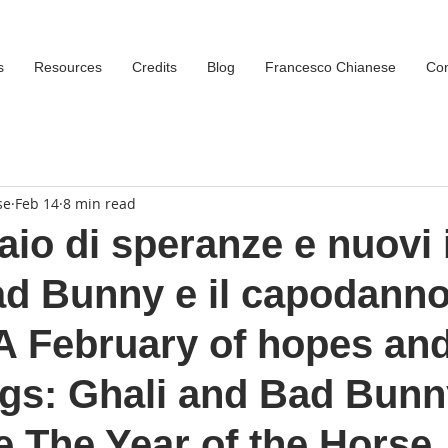
s
Resources
Credits
Blog
Francesco Chianese
Con
se
Feb 14
8 min read
io di speranze e nuovi i
ad Bunny e il capodann
 A February of hopes an
gs: Ghali and Bad Bunn
e The Year of the Horse