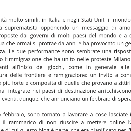
à molto simili, in Italia e negli Stati Uniti il mondo
tra suprematista opponendo un messaggio di amor
proposte dai governi di molti paesi del mondo e a q
ua che ormai si protrae da anni e ha provocato un gen
zza. Le due performance sono sembrate una risposta 
tro l’immigrazione che ha unito nelle proteste Milano
nti all’inizio dei giochi, come in generale alle 
a delle frontiere e remigrazione: un invito a cons
 più forte e composita di quelle che provano a zittirle
ai integrate nei paesi di destinazione arricchiscon
ue eventi, dunque, che annunciano un febbraio di sper
 febbraio, sono tornato a lavorare a cose lasciate 
 il rammarico di non riuscire a mettere online l’
le di cui questo blog è parte, che era pianificato per l’i