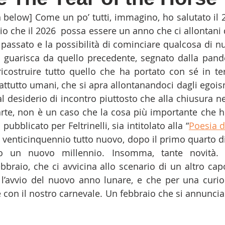
on below] Come un po’ tutti, immagino, ho salutato il 
rio che il 2026  possa essere un anno che ci allontani d
passato e la possibilità di cominciare qualcosa di n
 guarisca da quello precedente, segnato dalla pand
ricostruire tutto quello che ha portato con sé in te
tutto umani, che si apra allontanandoci dagli egois
 al desiderio di incontro piuttosto che alla chiusura n
parte, non è un caso che la cosa più importante che ho
 pubblicato per Feltrinelli, sia intitolato alla “
Poesia d
venticinquennio tutto nuovo, dopo il primo quarto di
o un nuovo millennio. Insomma, tante novità. 
bbraio, che ci avvicina allo scenario di un altro cap
 l’avvio del nuovo anno lunare, e che per una curio
 con il nostro carnevale. Un febbraio che si annuncia