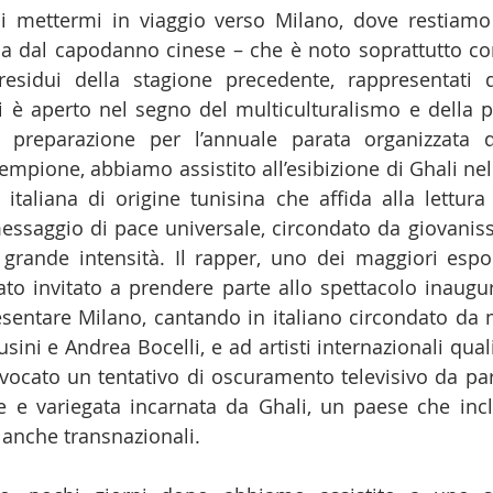
i mettermi in viaggio verso Milano, dove restiamo 
 dal capodanno cinese – che è noto soprattutto com
esidui della stagione precedente, rappresentati da
si è aperto nel segno del multiculturalismo e della p
a preparazione per l’annuale parata organizzata d
empione, abbiamo assistito all’esibizione di Ghali nel
italiana di origine tunisina che affida alla lettura 
ssaggio di pace universale, circondato da giovanissim
grande intensità. Il rapper, uno dei maggiori esponen
tato invitato a prendere parte allo spettacolo inaugur
sentare Milano, cantando in italiano circondato da mu
ini e Andrea Bocelli, e ad artisti internazionali qual
vocato un tentativo di oscuramento televisivo da par
ice e variegata incarnata da Ghali, un paese che in
i anche transnazionali.