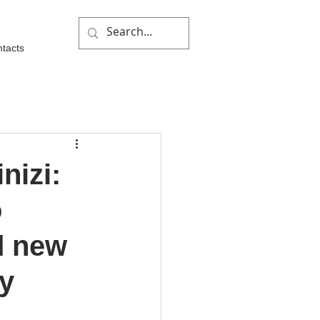
Log In
tacts
nizi:
o
d new
y