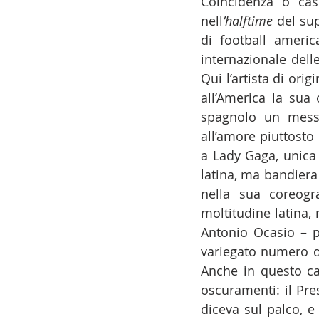
Coincidenza o cas
nell
’halftime
 del su
di football americ
internazionale dell
Qui l’artista di or
all’America la sua
spagnolo un messa
all’amore piuttosto c
a Lady Gaga, unica 
latina, ma bandiera
nella sua coreogr
moltitudine latina,
Antonio Ocasio – p
variegato numero di
Anche in questo cas
oscuramenti: il Pr
diceva sul palco, e