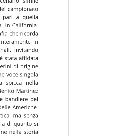
enario simile 
del campionato 
 pari a quella 
 in California. 
fia che ricorda 
interamente in 
li, invitando 
è stata affidata 
rini di origine 
e voce singola 
 spicca nella 
enito Martinez 
e bandiere del 
elle Americhe. 
tica, ma senza 
a di quanto si 
e nella storia 