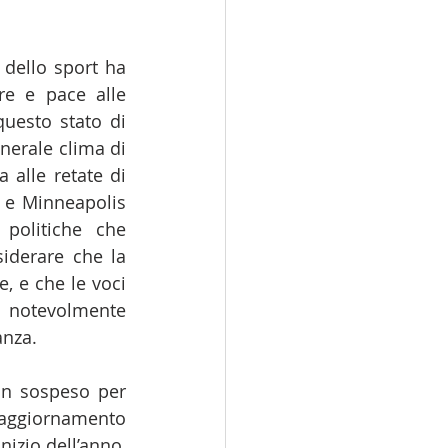
 dello sport ha 
e e pace alle 
uesto stato di 
erale clima di 
alle retate di 
 e Minneapolis 
politiche che 
iderare che la 
, e che le voci 
o notevolmente 
anza.
in sospeso per 
aggiornamento 
nizio dell’anno, 