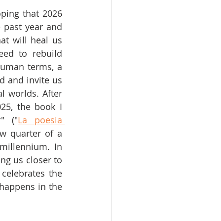
ping that 2026 
 past year and 
t will heal us 
ed to rebuild 
human terms, a 
d and invite us 
 worlds. After 
25, the book I 
" ("
La poesia 
w quarter of a 
millennium. In 
ng us closer to 
elebrates the 
 happens in the 