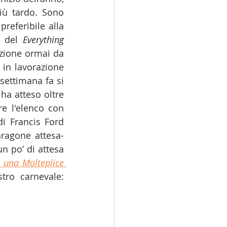
ù tardo. Sono 
referibile alla 
 del 
Everything 
zione ormai da 
in lavorazione 
settimana fa si 
a atteso oltre 
e l'elenco con 
di Francis Ford 
ragone attesa-
 po’ di attesa 
i una Molteplice 
ro carnevale: 