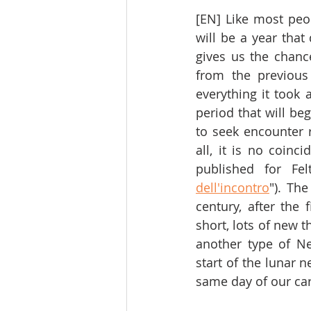
[EN] Like most peop
will be a year that
gives us the chance
from the previous
everything it took
period that will be
to seek encounter r
all, it is no coinc
published for Fel
dell'incontro
"). Th
century, after the 
short, lots of new t
another type of Ne
start of the lunar 
same day of our car