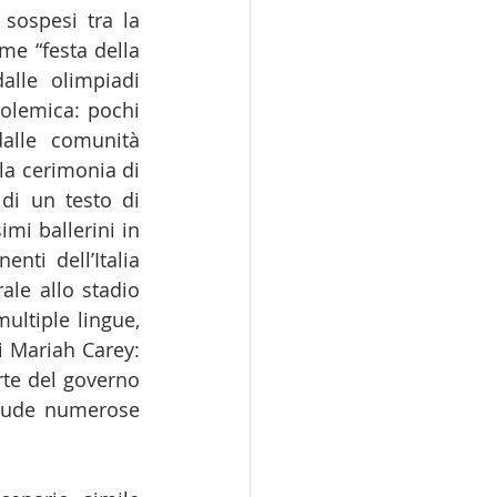
sospesi tra la 
e “festa della 
lle olimpiadi 
olemica: pochi 
alle comunità 
la cerimonia di 
di un testo di 
i ballerini in 
ti dell’Italia 
ale allo stadio 
ltiple lingue, 
i Mariah Carey: 
te del governo 
clude numerose 