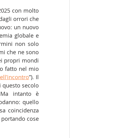
2025 con molto 
agli orrori che 
uovo: un nuovo 
emia globale e 
rmini non solo 
mi che ne sono 
ei propri mondi 
 fatto nel mio 
ell’incontro
”). Il 
 questo secolo 
Ma intanto è 
odanno: quello 
sa coincidenza 
 portando cose 