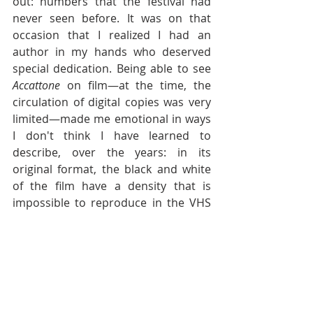
out: numbers that the festival had 
never seen before. It was on that 
occasion that I realized I had an 
author in my hands who deserved 
special dedication. Being able to see 
Accattone 
on film—at the time, the 
circulation of digital copies was very 
limited—made me emotional in ways 
I don't think I have learned to 
describe, over the years: in its 
original format, the black and white 
of the film have a density that is 
impossible to reproduce in the VHS 
copies I found, the contrasts between 
them seemed to be engraved in relief 
on the screen. It seems like we are 
talking about a distant past, yet it was 
only twenty years ago, when the 
speed of data transmission was very 