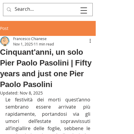
MULTIPLE ITALY
Post
Francesco Chianese
Nov 1, 2025
11 min read
Cinquant'anni, un solo
Pier Paolo Pasolini | Fifty
years and just one Pier
Paolo Pasolini
Updated:
Nov 8, 2025
Le festività dei morti quest’anno 
sembrano essere arrivate più 
rapidamente, portandosi via gli 
umori dell’estate sopravvissuti 
all’ingiallire delle foglie, sebbene le 