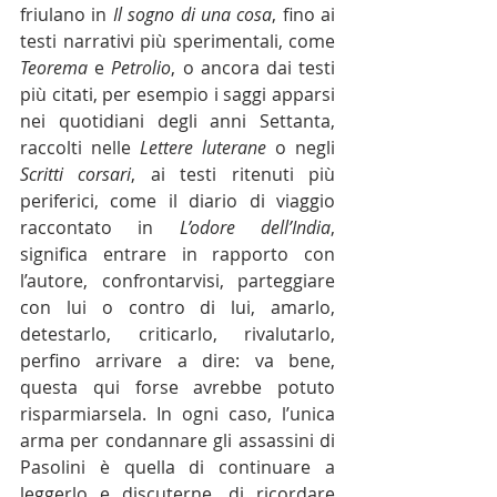
friulano in 
Il sogno di una cosa
, fino ai 
testi narrativi più sperimentali, come 
Teorema 
e 
Petrolio
, o ancora dai testi 
più citati, per esempio i saggi apparsi 
nei quotidiani degli anni Settanta, 
raccolti nelle 
Lettere luterane 
o negli 
Scritti corsari
, ai testi ritenuti più 
periferici, come il diario di viaggio 
raccontato in 
L’odore dell’India
, 
significa entrare in rapporto con 
l’autore, confrontarvisi, parteggiare 
con lui o contro di lui, amarlo, 
detestarlo, criticarlo, rivalutarlo, 
perfino arrivare a dire: va bene, 
questa qui forse avrebbe potuto 
risparmiarsela. In ogni caso, l’unica 
arma per condannare gli assassini di 
Pasolini è quella di continuare a 
leggerlo e discuterne, di ricordare 